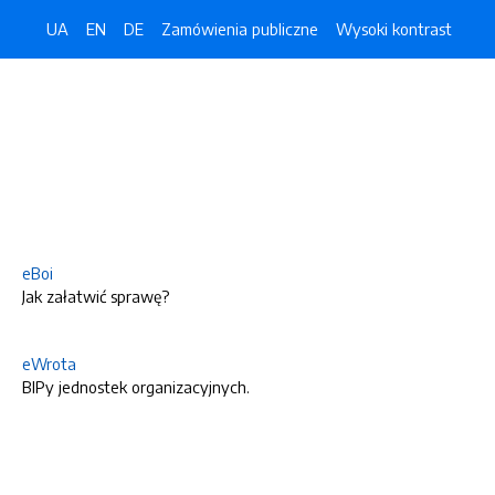
UA
EN
DE
Zamówienia publiczne
Wysoki kontrast
eBoi
Jak załatwić sprawę?
eWrota
BIPy jednostek organizacyjnych.