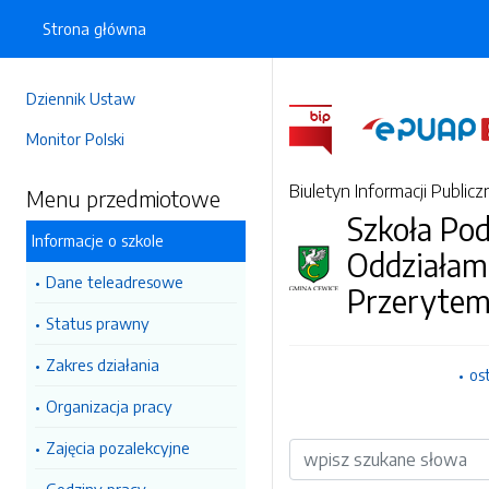
Strona główna
Dziennik Ustaw
Monitor Polski
Biuletyn Informacji Publicz
Menu przedmiotowe
Szkoła Po
Informacje o szkole
Oddziałam
Dane teleadresowe
Przeryte
Status prawny
Zakres działania
os
Organizacja pracy
Zajęcia pozalekcyjne
Wyszukiwarka