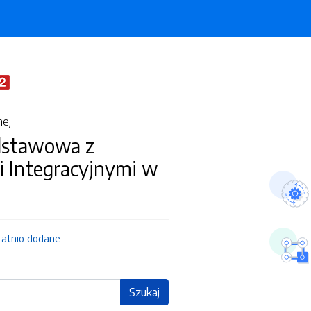
nej
dstawowa z
i Integracyjnymi w
m
tatnio dodane
Szukaj